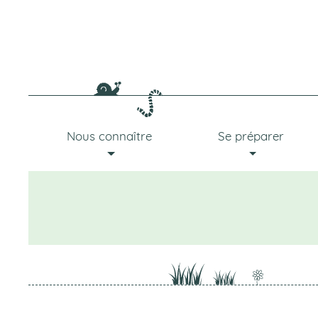
Aller
au
contenu
principal
Navigation
principale
Nous connaître
Se préparer