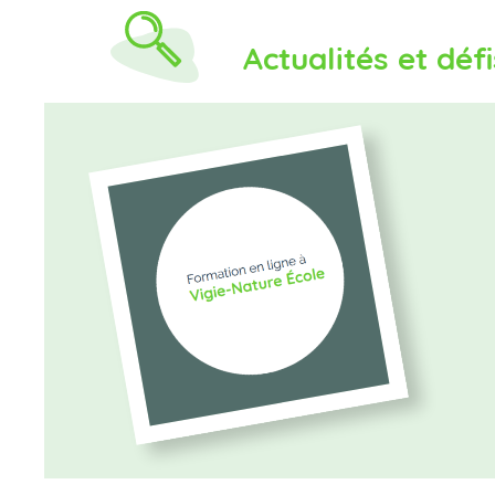
Actualités et défi
picto_formation_vne.png